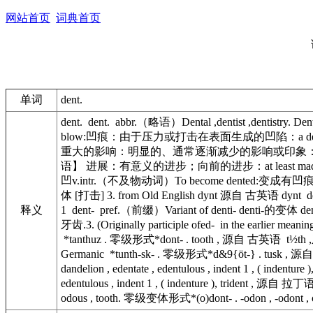
网站首页
词典首页
单词
dent.
dent. dent. abbr.（略语）Dental ,dentist ,dentistry. Dent
blow:凹痕：由于压力或打击在表面生成的凹陷：a dent in the sid
重大的影响：明显的、通常逐渐减少的影响或印象：The loss put a
语】 进展：有意义的进步；向前的进步：at least made a de
凹v.intr.（不及物动词）To become dented:变成有凹痕的：a f
体 [打击] 3. from Old English dynt 源自 古英语 dynt de
释义
1 dent- pref.（前缀）Variant of denti- denti-的变体 dent- 
牙齿.3. (Originally participle ofed- in the earlier 
*tanthuz . 零级形式*dont- . tooth , 源自 古英语 t½th ,牙齿, 
Germanic *tunth-sk- . 零级形式*d&9{öt-} . tusk , 源自 古英语
dandelion , edentate , edentulous , indent 1 , ( indenture 
edentulous , indent 1 , ( indenture ), trident , 源自 拉丁
odous , tooth. 零级变体形式*(o)dont- . -odon , -odont