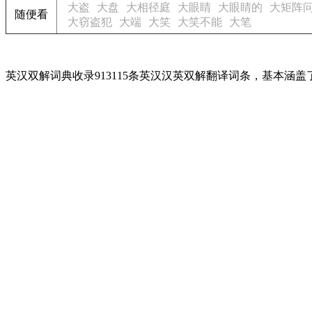
大盗
大盘
大相径庭
大眼睛
大眼睛的
大矩阵
随便看
大窃盗犯
大端
大笑
大笑不能
大笔
英汉双解词典收录913115条英汉汉英双解翻译词条，基本涵