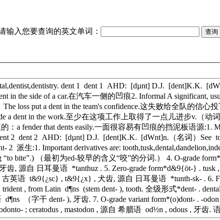
请输入您要查询的英文单词：
al,dentist,dentistry. dent 1 dent 1 AHD: [dµnt] D.J. [dent]K.K. [
e of a car.在汽车一侧的凹痕2. Informal A significant, usua
 dent in the team's confidence.这失败给全队的信心投下了阴影3.
nt in the work.至少在这项工作上取得了一点儿进步v.（动词） dent.ed,d
ender that dents easily.一面很容易有凹痕的挡泥板语源:1. Middle Engl
nt 2 dent 2 AHD: [dµnt] D.J. [dent]K.K. [dWnt]n.（名词）See too
2 派生:1. Important derivatives are: tooth,tusk,dental,dandelion,
meaning “to bite”.) （最初为ed-较早的含义“咬”的分词.） 4. O-grade form*dont- 
源自 日耳曼语 *tanthuz . 5. Zero-grade form*d&9{öt-} . tusk , from 
 t&9{¿sc} , t&9{¿x} , 犬齿, 源自 日耳曼语 *tunth-sk- . 6. Full-grade for
), trident , from Latin d¶ns (stem dent- ), tooth. 全级形式*dent- . dental , d
语 d¶ns （字干 dent- ), 牙齿. 7. O-grade variant form*(o)dont- . -odon , 
 , odonto- ; ceratodus , mastodon , 源自 希腊语 od½n , odous , 牙