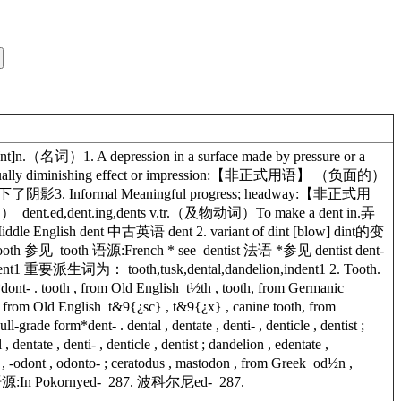
dWnt]n.（名词）1. A depression in a surface made by pressure or a
lly diminishing effect or impression:【非正式用语】 （负面的）
 Informal Meaningful progress; headway:【非正式用
ent.ing,dents v.tr.（及物动词）To make a dent in.弄
ish dent 中古英语 dent 2. variant of dint [blow] dint的变
th 参见 tooth 语源:French * see dentist 法语 *参见 dentist dent-
indent1 重要派生词为： tooth,tusk,dental,dandelion,indent1 2. Tooth.
. tooth , from Old English t½th , tooth, from Germanic
Old English t&9{¿sc} , t&9{¿x} , canine tooth, from
m*dent- . dental , dentate , denti- , denticle , dentist ;
entate , denti- , denticle , dentist ; dandelion , edentate ,
-odont , odonto- ; ceratodus , mastodon , from Greek od½n ,
齿. 语源:In Pokornyed- 287. 波科尔尼ed- 287.