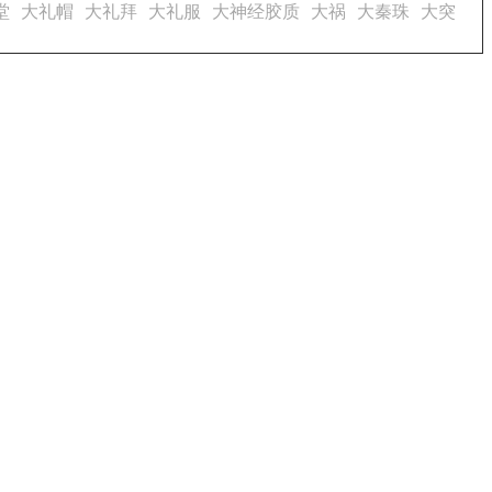
堂
大礼帽
大礼拜
大礼服
大神经胶质
大祸
大秦珠
大突