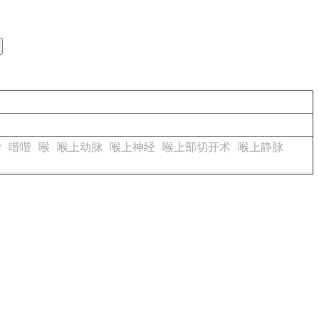
喈
喈喈
喉
喉上动脉
喉上神经
喉上部切开术
喉上静脉