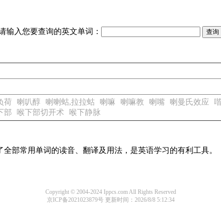
请输入您要查询的英文单词：
负荷
喇叭醇
喇喇蛄,拉拉蛄
喇嘛
喇嘛教
喇嘴
喇曼氏效应
下部
喉下部切开术
喉下静脉
盖了全部常用单词的读音、翻译及用法，是英语学习的有利工具。
Copyright © 2004-2024 Ippcs.com All Rights Reserved
京ICP备2021023879号
更新时间：2026/8/8 5:12:34