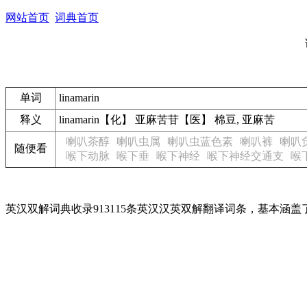
网站首页
词典首页
单词
linamarin
释义
linamarin【化】 亚麻苦苷【医】 棉豆, 亚麻苦
喇叭茶醇
喇叭虫属
喇叭虫蓝色素
喇叭裤
喇叭
随便看
喉下动脉
喉下垂
喉下神经
喉下神经交通支
喉
英汉双解词典收录913115条英汉汉英双解翻译词条，基本涵