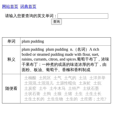
网站首页
词典首页
请输入您要查询的英文单词：
单词
plum pudding
plum pudding plum pudding n.（名词）A rich
boiled or steamed pudding made with flour, suet,
raisins, currants, citron, and spices.葡萄干布丁，浓味
释义
干果布丁：一种煮的或蒸的味道浓厚的布丁，由
面粉、板油、葡萄干、香橼和香料制成
土楠酸
土民区
土气
土气的
土法
土洋并举
土混混,土混混儿
土源性蠕虫
土灰虻
土炕
随便看
土炭窑
土牛
土牛木马
土特产
土状石墨
土状石膏
土狗
土狼
土猪
土生
土生土长
土生土长的
土生生物
土生的
土疙瘩；土圪?