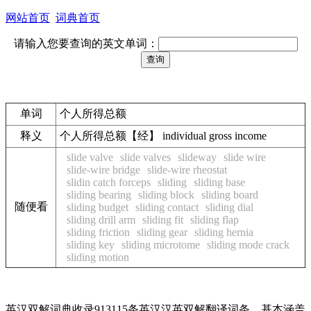
网站首页
词典首页
请输入您要查询的英文单词：
单词
个人所得总额
释义
个人所得总额【经】 individual gross income
slide valve
slide valves
slideway
slide wire
slide-wire bridge
slide-wire rheostat
slidin catch forceps
sliding
sliding base
sliding bearing
sliding block
sliding board
随便看
sliding budget
sliding contact
sliding dial
sliding drill arm
sliding fit
sliding flap
sliding friction
sliding gear
sliding hernia
sliding key
sliding microtome
sliding mode crack
sliding motion
英汉双解词典收录913115条英汉汉英双解翻译词条，基本涵盖