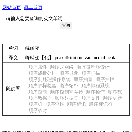
网站首页
词典首页
请输入您要查询的英文单词：
单词
峰畸变
释义
峰畸变【化】 peak distortion variance of peak
顺序属性
顺序式网络
顺序微程序设计
顺序成批处理
顺序成瓣
顺序扫描
顺序批处理操作系统
顺序抽查
顺序抽样
顺序抽样检验
顺序拓扑
顺序排程系统
随便看
顺序控制
顺序控制寄存器
顺序操作
顺序数
顺序数据库
顺序数据集
顺序文件
顺序更新
顺序机
顺序查找
顺序标识
顺序标识符
顺序核对