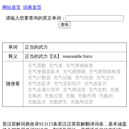
网站首页
词典首页
请输入您要查询的英文单词：
单词
正当的武力
释义
正当的武力【法】 reasonable force
充气系数
充气者
充气胃镜检查
充气脊髓造影术
充气膀胱镜
充气膀胱镜检查
充气计数器
充气试验
充气轮胎
充气过分
随便看
充气造影术
充气造影照片
充气造影片
充气金属Ｏ型环
充气闸流管
充气饮料
充氧
充氧的
充氧过度
充氨
充氨作用
充氨的
充氨盐水
充氨胶乳
充氩闸流管
英汉双解词典收录913115条英汉汉英双解翻译词条，基本涵盖